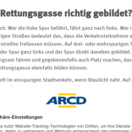
 Rettungsgasse richtig gebildet?
ach: Wer die linke Spur befährt, fährt ganz nach links. Wer 
urigen Straßen bedeutet das, dass die Verkehrsteilnehmer
streifen freilassen müssen. Auf drei- oder mehrspurigen 
er Spur ganz links und der Spur direkt daneben gebildet. 
Langsam fahren und gegebenenfalls auch Platz machen, da
Rettungsgasse ebenfalls bilden können.
oft im einspurigen Stadtverkehr, wenn Blaulicht naht. Auf
n nötig ein paar Meter weiterzufahren, um sich so weit w
hrbahn einzuordnen. Im Zweifel darf dafür auch eine rote A
n werden. Andere müssen auf ihren Vorrang verzichten. Au
 Einsatzkräften zu zeigen, wohin sie ausweichen möchten