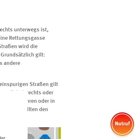
rechts unterwegs ist,
 eine Rettungsgasse
Straßen wird die
Grundsätzlich gilt:
ss andere
 einspurigen Straßen gilt
ie möglich rechts oder
mpel überfahren oder in
tofahrer sollten den
.
Notruf