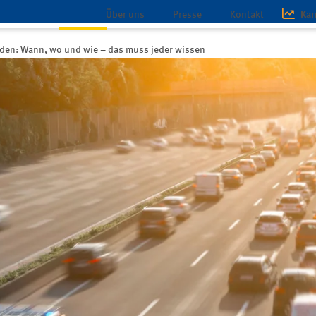
Über uns
Presse
Kontakt
Kar
schaft
Magazin
Infothek
lden: Wann, wo und wie – das muss jeder wissen