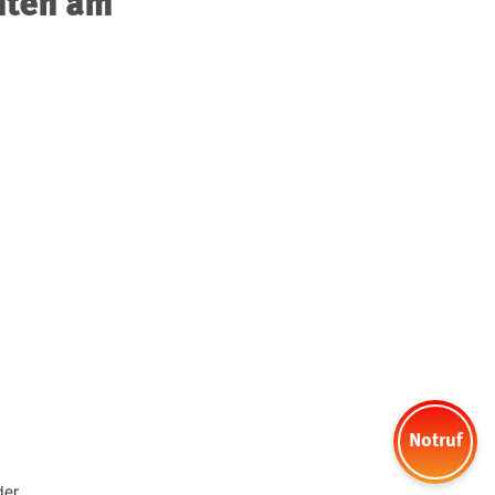
nten am
Notruf