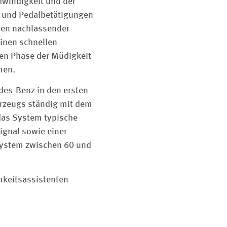
hwindigkeit und der
 und Pedalbetätigungen
hen nachlassender
einen schnellen
ühen Phase der Müdigkeit
men.
des-Benz in den ersten
hrzeugs ständig mit dem
 das System typische
ignal sowie einer
System zwischen 60 und
keitsassistenten