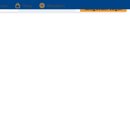
riere
Shop
Reisebüro
Mitglieder Login