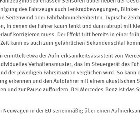
 Fahrzeugmodell erfassen Sensoren dabei neben der Gesc
nigung des Fahrzeugs auch Lenkradbewegungen, Blinker-
wie Seitenwind oder Fahrbahnunebenheiten. Typische Zeic
n, in denen der Fahrer kaum lenkt und dann abrupt mit kl
rlauf korrigieren muss. Der Effekt tritt bereits in einer fr
er Zeit kann es auch zum gefährlichen Sekundenschlaf kom
n ermittelt etwa der Aufmerksamkeitsassistent von Merce
individuelles Verhaltensmuster, das im Steuergerät des Fa
und der jeweiligen Fahrsituation verglichen wird. So kann
ung erkennen und den Autofahrer mit einem akustischen S
en und zur Pause auffordern. Bei Mercedes-Benz ist das 
 Neuwagen in der EU serienmäßig über einen Aufmerksam