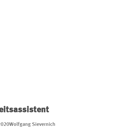
eitsassistent
2020
Wolfgang Sievernich