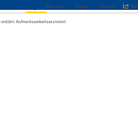
Über uns
Presse
Kontakt
Kar
schaft
Magazin
Infothek
 erklärt: Aufmerksamkeitsassistent