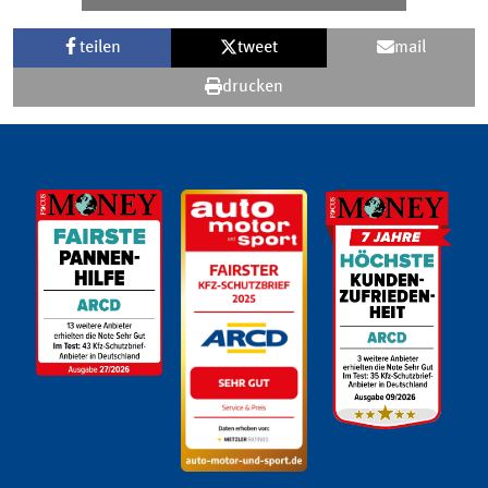
teilen
tweet
mail
drucken