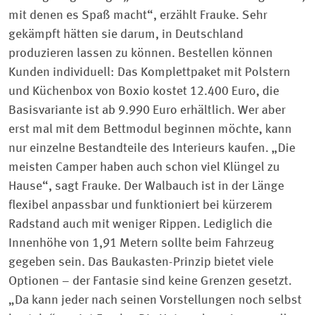
Akzeptieren
mit denen es Spaß macht“, erzählt Frauke. Sehr
powered by
gekämpft hätten sie darum, in Deutschland
Usercentrics Consent Management Platform
produzieren lassen zu können. Bestellen können
Kunden individuell: Das Komplett­paket mit Polstern
und Küchenbox von Boxio kostet 12.400 Euro, die
Basis­variante ist ab 9.990 Euro erhältlich. Wer aber
erst mal mit dem Bettmodul beginnen möchte, kann
nur einzelne Bestandteile des Interieurs kaufen. „Die
meisten Camper haben auch schon viel Klüngel zu
Hause“, sagt Frauke. Der Walbauch ist in der Länge
flexibel anpassbar und funktioniert bei kürzerem
Radstand auch mit weniger Rippen. Lediglich die
Innenhöhe von 1,91 Metern sollte beim Fahrzeug
gegeben sein. Das Baukasten-Prinzip bietet viele
Optionen – der Fantasie sind keine Grenzen gesetzt.
„Da kann jeder nach seinen Vorstellungen noch selbst