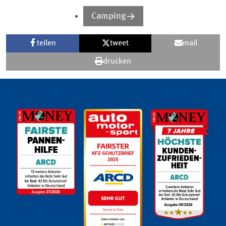
Camping
teilen
tweet
mail
drucken