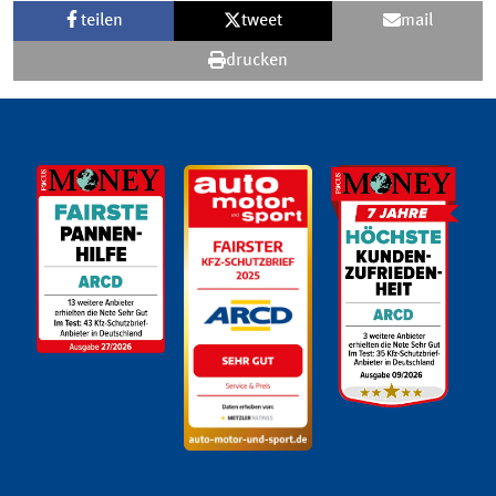
teilen
tweet
mail
drucken