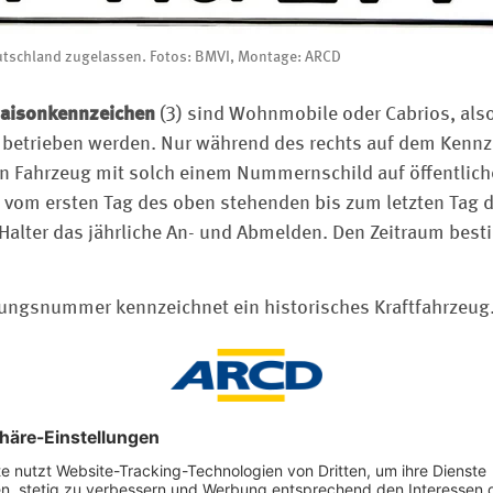
utschland zugelassen. Fotos: BMVI, Montage: ARCD
aisonkennzeichen
(3) sind Wohnmobile oder Cabrios, also
er betrieben werden. Nur während des rechts auf dem Ken
in Fahrzeug mit solch einem Nummernschild auf öffentlic
lt vom ersten Tag des oben stehenden bis zum letzten Tag
alter das jährliche An- und Abmelden. Den Zeitraum besti
nungsnummer kennzeichnet ein historisches Kraftfahrzeug
 Fahrzeug als kraftfahrzeugtechnisches Kulturgut ausgewie
eine günstige Einstufung in der Versicherung und dass die
r Umweltzonen ausgenommen sind. Allerdings muss das 
. Die Erstzulassung muss z. B. mindestens 30 Jahre zurüc