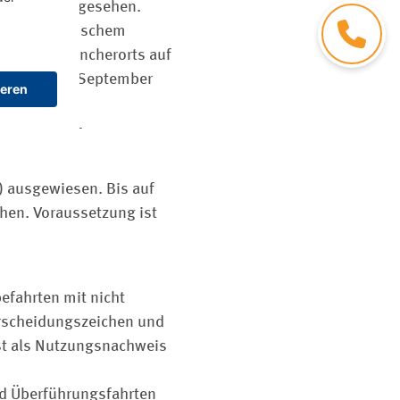
m E am Ende gesehen.
Kontakt
g mit elektrischem
zeuge
(5) mancherorts auf
Seit dem 26. September
inne des
tos, Plug-in-
) ausgewiesen. Bis auf
chen. Voraussetzung ist
efahrten mit nicht
rscheidungszeichen und
st als Nutzungsnachweis
und Überführungsfahrten