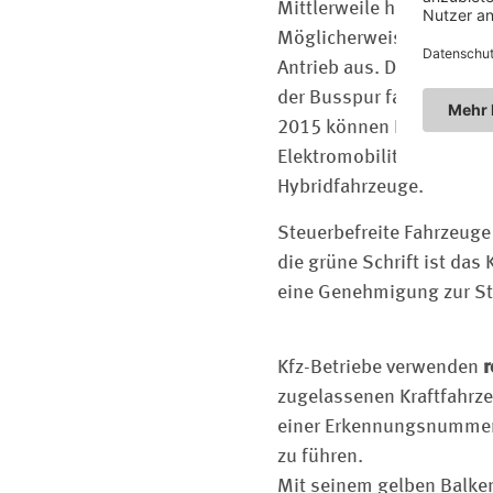
Mittlerweile haben Sie s
Möglicherweise haben Sie
Antrieb aus. Der Fahrer 
der Busspur fahren, grat
2015 können Halter es bea
Elektromobilitätsgesetzes
Hybridfahrzeuge.
Steuerbefreite Fahrzeug
die grüne Schrift ist da
eine Genehmigung zur St
Kfz-Betriebe verwenden
r
zugelassenen Kraftfahrz
einer Erkennungsnummer a
zu führen.
Mit seinem gelben Balken