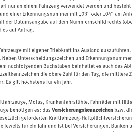
darf nur an einem Fahrzeug verwendet werden und besteht
und einer Erkennungsnummer mit „03“ oder „04“ am Anfang
t mit der Datums­angabe auf dem Nummernschild rechts (ob
 es auf ­Antrag.
ahrzeuge mit eigener Triebkraft ins Ausland auszuführen, 
. Neben Unterscheidungszeichen und Erkennungsnummer a
inem nachfolgenden Buchstaben beinhaltet es auch das Abl
zzeitkennzeichen die obere Zahl für den Tag, die mittlere 
r. Es gilt höchstens für ein Jahr.
raftfahrzeuge, Mofas, Krankenfahrstühle, Fahrräder mit Hi
euge benötigen es: das
Versicherungskennzeichen
bzw. di
esetzlich geforderten Kraftfahrzeug-Haftpflichtversicherung
e jeweils für ein Jahr und ist bei Versicherungen, Banken 