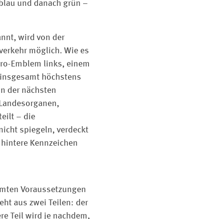
 blau und danach grün –
nt, wird von der
nverkehr möglich. Wie es
uro-Emblem links, einem
(insgesamt höchstens
in der nächsten
 Landesorganen,
eilt – die
icht spiegeln, verdeckt
 hintere Kennzeichen
immten Voraussetzungen
eht aus zwei Teilen: der
ere Teil wird je nachdem,