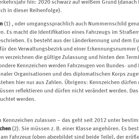
Verkehrsjahr hin: 2020 schwarz auf weißem Grund (danach
ch in dieser Reihenfolge).
en
(1) , oder umgangssprachlich auch Nummernschild genan
n. Es macht die Identi­fikation eines Fahrzeugs im Straße
eschrieben. Es besteht aus der Länderkennung und dem E
für den Verwaltungsbezirk und einer Erkennungsnummer 
ten verzeichnen die gültige Zulassung und hinten den Term
ondere Kennzeichen werden Fahrzeugen von Bundes- und
ionaler Organisationen und des diplomatischen Korps zuget
hen hier nur aus Zahlen. Übrigens: Kennzeichen dürfen n
üssen reflektieren und dürfen nicht verändert werden. Das
euchtet werden.
m Kennzeichen zulassen – das geht seit 2012 unter best
chen
(2). Sie müssen z. B. einer Klasse angehören. Es best
bt am Fahrzeug (oben abgebildet sind beide Teile), der größ