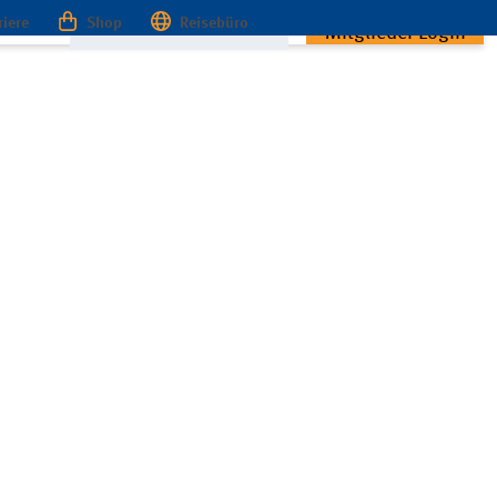
riere
Shop
Reisebüro
Mitglieder Login