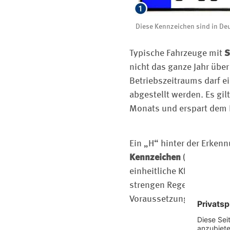
Diese Kennzeichen sind in De
Typische Fahrzeuge mit
S
nicht das ganze Jahr üb
Betriebszeitraums darf e
abgestellt werden. Es gi
Monats und erspart dem H
Ein „H“ hinter der Erken
Kennzeichen
(4) wird ein
einheitliche Kfz-Steuer, 
strengen Regelungen de
Voraussetzungen erfüllen