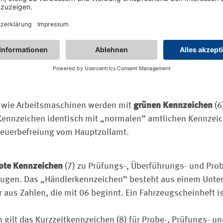
icherlich schon das ein oder andere Kennzeichen mit eine
 sich auch gefragt, was es bedeutet. Es weist ein Fahrzeu
kann mit einem
Kennzeichen für elektrisch betriebene Fahr
is parken oder speziell ausgewiesene Parkplätze nutzen. 
ntragen. Es gilt für elektrisch betriebene Fahrzeuge im S
: z. B. reine Batterieelektrofahrzeuge, Brennstoffzellenau
e wie Arbeitsmaschinen werden mit
grünen Kennzeichen
(6
s Kenn­zeichen identisch mit „normalen“ amtlichen Kennzei
euerbefreiung vom Hauptzollamt.
ote Kennzeichen
(7) zu Prüfungs-, Überführungs- und Prob
eugen. Das „Händlerkennzeichen“ besteht aus einem Unte
us Zahlen, die mit 06 beginnt. Ein Fahrzeugscheinheft i
 gilt das Kurzzeitkennzeichen (8) für Probe-, Prüfungs- 