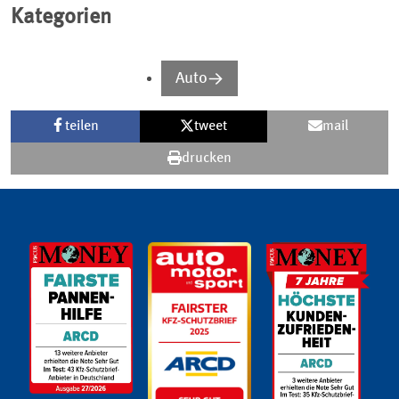
Kategorien
Auto
teilen
tweet
mail
drucken