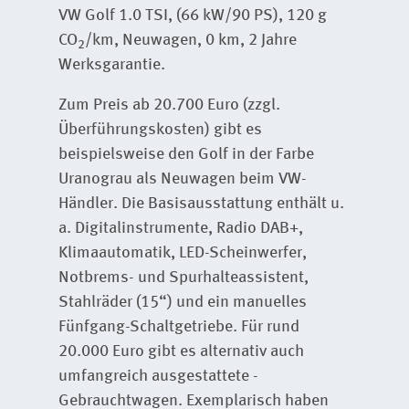
VW Golf 1.0 TSI, (66 kW/90 PS), 120 g
CO
/km, Neuwagen, 0 km, 2 Jahre
2
Werksgarantie.
Toyo
Zum Preis ab 20.700 Euro (zzgl.
PS)
Überführungskosten) gibt es
km,
beispielsweise den Golf in der Farbe
(An
Uranograu als Neuwagen beim VW-
Fah
Händler. Die Basisausstattung enthält u.
der 
a. Digital­instrumente, ­Radio DAB+,
Vom
Klimaautomatik, LED-Schein­werfer,
Hybr
Notbrems- und Spurhalteassistent,
a. A
Stahlräder (15“) und ein manuelles
Fre
Fünfgang-Schaltgetriebe. Für rund
LED-
20.000 Euro gibt es ­alternativ auch
Not
umfangreich ausgestattete ­
Ver
Gebrauchtwagen. Exemplarisch haben