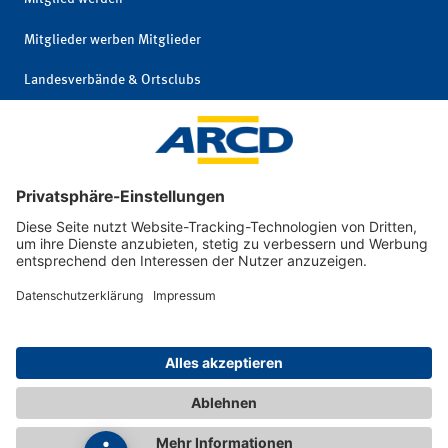
Mitglieder werben Mitglieder
Landesverbände & Ortsclubs
Mitgliedschaft kündigen
Impressum
|
© 2026 ARCD Auto-
Privatsphäre und
und Reiseclub
Datenschutz
Deutschland e. V.
|
Interne Meldestelle
|