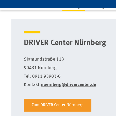
Leistungen
Mitglieds
Home
Leistungen
ARCD-Vorteilsprogramm
ARC
DRIVER Center Nürnberg
Sigmundstraße 113
90431 Nürnberg
Tel: 0911 93983-0
Kontakt:
nuernberg@drivercenter.de
Zum DRIVER Center Nürnberg