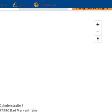
riere
Shop
Reisebüro
m
zurück
Mitglieder Login
Daimlerstraße 3
97980
Bad Mergentheim