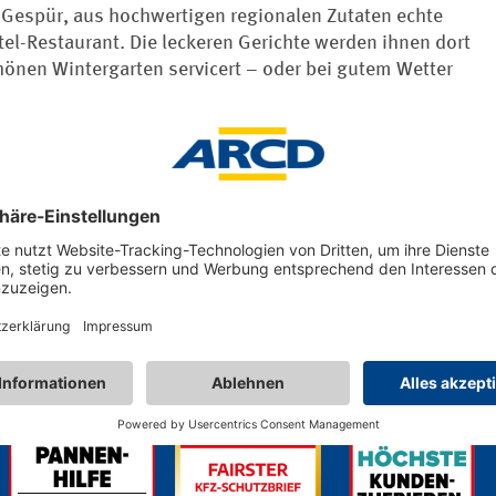
s Gespür, aus hochwertigen regionalen Zutaten echte
tel-Restaurant. Die leckeren Gerichte werden ihnen dort
önen Wintergarten servicert – oder bei gutem Wetter
kirche "Maria im Sand", abseits des alltäglichen
jedoch auch für Geschäftsreisende ein Geheimtipp.
sender – im Wellnessbereich "Via Vita Wellnessparadies"
 jeden Tag.