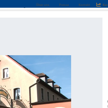
Über uns
Presse
Kontakt
Kar
chaft
Magazin
Infothek
ent-hotels
AKZENT Hotel Franziskaner