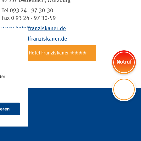
97337 Dettelbach/Würzburg
Tel 093 24 - 97 30-30
Fax 0 93 24 - 97 30-59
www.hotelfranziskaner.de
info@hotelfranziskaner.de
AKZENT Hotel Franziskaner ✭✭✭✭
Notruf
Kontakt