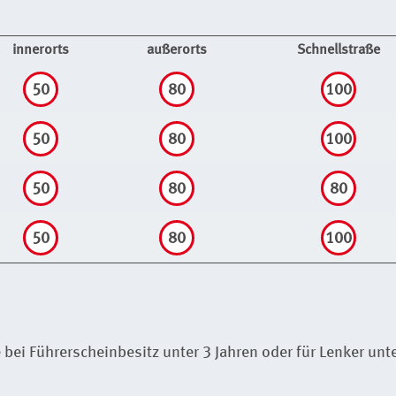
innerorts
außerorts
Schnellstraße
50
80
100
50
80
100
50
80
80
50
80
100
e bei Führerscheinbesitz unter 3 Jahren oder für Lenker unt