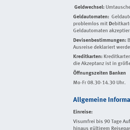
Geldwechsel:
Umtausche
Geldautomaten:
Geldauto
problemlos mit
D
ebitkar
Geldautomaten akzeptier
Devisenbestimmungen:
B
Ausreise deklariert werde
Kreditkarten:
Kreditkarte
die Akzeptanz ist in grö
Öffnungszeiten Banken
Mo-Fr 08.30-14.30 Uhr.
Allgemeine Inform
Einreise:
Visumfrei bis 90 Tage Au
hinaus gültigem Reisepas