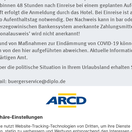
binnen 48 Stunden nach Einreise bei einem geplanten Auf
t erfolgt die Anmeldung durch das Hotel. Bei Einreise ist
ro Aufenthaltstag notwendig. Der Nachweis kann in bar ode
rzegowinischen Bankensystem anerkannte Zahlungsmittel
sonalausweis' wird nicht anerkannt!
und von Maßnahmen zur Eindämmung von COVID-19 können
on den hier aufgeführten abweichen. Aktuelle Informatio
ärtigen Amt.
ber die politische Situation in Ihrem Urlaubsland erhalte
ail: buergerservice@diplo.de
ges-amt.de
 in den tieferen Lagen von Bosnien-Herzegowina ist meis
st es alpin geprägt und in der südlichen Herzegowina medi