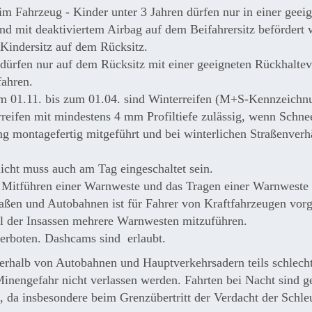
im Fahrzeug - Kinder unter 3 Jahren dürfen nur in einer geei
nd mit deaktiviertem Airbag auf dem Beifahrersitz befördert 
 Kindersitz auf dem Rücksitz.
 dürfen nur auf dem Rücksitz mit einer geeigneten Rückhaltev
fahren.
om 01.11. bis zum 01.04. sind Winterreifen (M+S-Kennzeichn
reifen mit mindestens 4 mm Profiltiefe zulässig, wenn Schnee
ng montagefertig mitgeführt und bei winterlichen Straßenverh
icht muss auch am Tag eingeschaltet sein.
 Mitführen einer Warnweste und das Tragen einer Warnweste 
aßen und Autobahnen ist für Fahrer von Kraftfahrzeugen vorg
l der Insassen mehrere Warnwesten mitzuführen.
verboten. Dashcams sind erlaubt.
erhalb von Autobahnen und Hauptverkehrsadern teils schlecht;
inengefahr nicht verlassen werden. Fahrten bei Nacht sind g
 da insbesondere beim Grenzübertritt der Verdacht der Schl