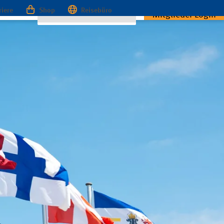
riere
Shop
Reisebüro
Mitglieder Login