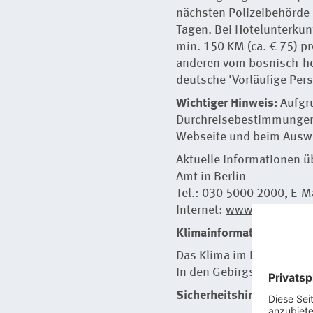
nächsten Polizeibehörde 
Tagen. Bei Hotelunterkunf
min. 150 KM (ca. € 75) p
anderen vom bosnisch-he
deutsche 'Vorläufige Per
Wichtiger Hinweis:
Aufgr
Durchreisebestimmungen v
Webseite und beim Ausw
Aktuelle Informationen ü
Amt in Berlin
Tel.: 030 5000 2000, E-M
Internet:
www.auswaerti
Klimainformationen
Das Klima im Norden und
In den Gebirgsregionen i
Sicherheitshinweis: