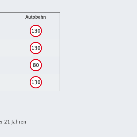
Autobahn
130
130
80
130
er 21 Jahren