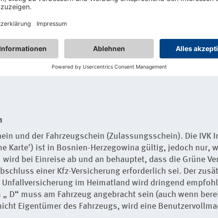
tlang von Durchzugsstraßen zum Teil nicht geräumt, Warns
er befestigten Straßen kann auch in der Nähe der Hauptsta
chen Gebäuden und Verkehrsmitteln besteht Rauchverbot, 
l unterschiedlich und werden unterschiedlich streng umge
 erlaubt
n
ein und der Fahrzeugschein (Zulassungsschein). Die IVK I
ne Karte') ist in Bosnien-Herzegowina gültig, jedoch nur,
m wird bei Einreise ab und an behauptet, dass die Grüne V
bschluss einer Kfz-Versicherung erforderlich sei. Der zusä
 Unfallversicherung im Heimatland wird dringend empfohl
 „ D“ muss am Fahrzeug angebracht sein (auch wenn berei
 nicht Eigentümer des Fahrzeugs, wird eine Benutzervollma