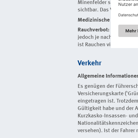
Minenfelder sind auch en
sichtbar. Das Verlassen d
Medizinische Hinweise:
Rauchverbot:
In öffentli
jedoch je nach Landestei
ist Rauchen vielfach noch
Verkehr
Allgemeine Informatione
Es genügen der Führersch
Versicherungskarte ('Grü
eingetragen ist. Trotzde
Gültigkeit habe und der A
Kurzkasko-Insassen- und
Nationalitätskennzeichen
versehen). Ist der Fahrer