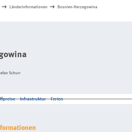
Länderinformationen
Bosnien-Herzegowina
egowina
tefan Schurr
ffpreise
Infrastruktur
Ferien
nformationen