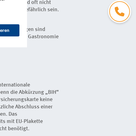
childer sind oft nicht
Kontakt
dt lebensgefährlich sein.
die Regelungen sind
setzt; in der Gastronomie
nternationale
 wenn die Abkürzung „BIH“
ersicherungskarte keine
tzliche Abschluss einer
en. Das
ts mit EU-Plakette
cht benötigt.