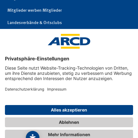
Mitglieder werben Mitglieder
Landesverbände & Ortsclubs
Mitgliedschaft kündigen
Impressum
|
© 2026 ARCD Auto-
Privatsphäre und
und Reiseclub
Datenschutz
Deutschland e. V.
|
Interne Meldestelle
|