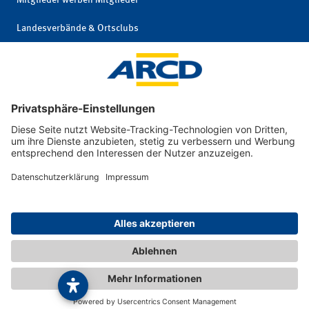
Mitglieder werben Mitglieder
Landesverbände & Ortsclubs
Mitgliedschaft kündigen
Impressum
|
© 2026 ARCD Auto-
Privatsphäre und
und Reiseclub
Datenschutz
Deutschland e. V.
|
Interne Meldestelle
|
Barrierefreiheit