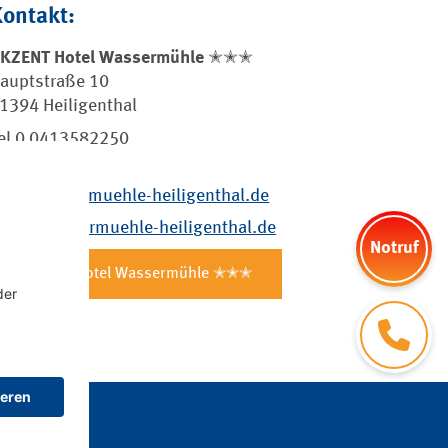
Kontakt:
KZENT Hotel Wassermühle ✭✭✭
auptstraße 10
1394 Heiligenthal
el 0 0413582250
ww.wassermuehle-heiligenthal.de
ail@wassermuehle-heiligenthal.de
Notruf
AKZENT Hotel Wassermühle ✭✭✭
Kontakt