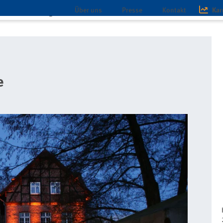
Über uns
Presse
Kontakt
Kar
chaft
Magazin
Infothek
ent-hotels
AKZENT Hotel Wassermühle
e