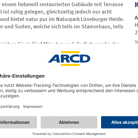
einem liebevoll restaurierten Gebäude mit Terrasse
 ist ruhig gelegen, gleichzeitig jedoch nur acht
A
nd bietet natur pur im Naturpark Lüneburger Heide.
H
r und Suiten, welche sich teils im Stammhaus, teils
2
T
eichen Sie in fünf Minuten und die Naturparks der
lls nur einen Katzensprung entfernt. Auch die
en ansteuern.
w
enen PKW gut zu erreichen. Eine hervoragende Basis
m
n.