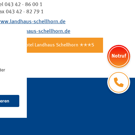
el 043 42 - 86 00 1
ax 043 42 - 82 79 1
ww.landhaus-schellhorn.de
echt@landhaus-schellhorn.de
AKZENT Hotel Landhaus Schellhorn ✭✭✭S
Notruf
Kontakt