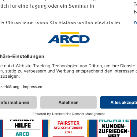
T
tlich für eine Tagung oder ein Seminar in
F
w
iz führen mag, wenn Sie bleiben wollen sind sie im
gibt es 29 liebevoll ausgstattete Zimmer. Jedes von
h
i haben Sie die Wahl zwischen Räumlichkeiten für
oder Badewanne/WC.