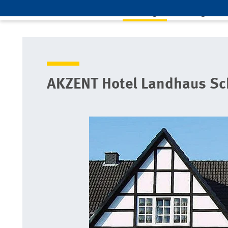
Leistungen
Mitglieds
Home
Leistungen
ARCD-Vorteilsprogramm
akz
AKZENT Hotel Landhaus Sc