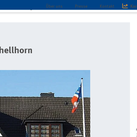
Über uns
Presse
Kontakt
Kar
chaft
Magazin
Infothek
ent-hotels
AKZENT Hotel Landhaus Schellhorn
hellhorn