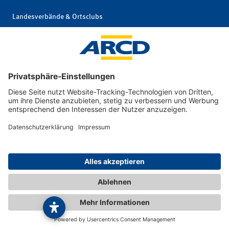
Landesverbände & Ortsclubs
Mitgliedschaft kündigen
Impressum
|
© 2026 ARCD Auto-
Privatsphäre und
und Reiseclub
Datenschutz
Deutschland e. V.
|
Interne Meldestelle
|
Barrierefreiheit