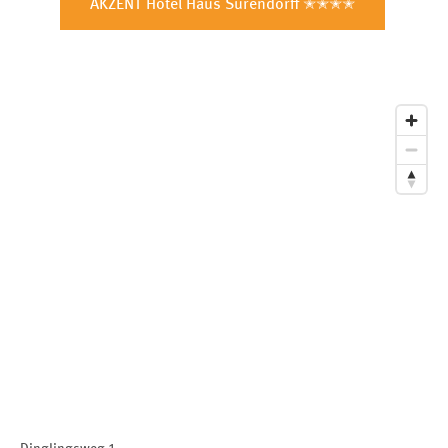
AKZENT Hotel Haus Surendorff ✭✭✭✭