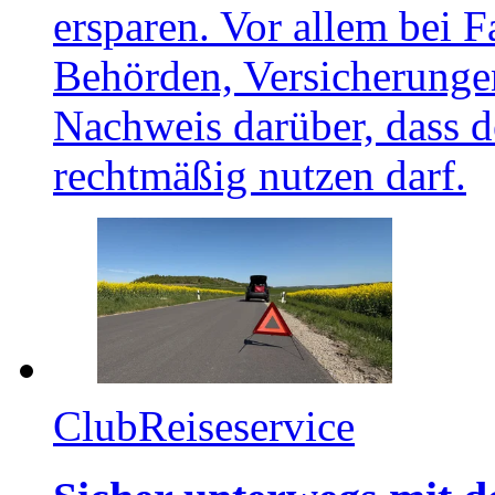
ersparen. Vor allem bei 
Behörden, Versicherungen
Nachweis darüber, dass d
rechtmäßig nutzen darf.
Club
Reiseservice