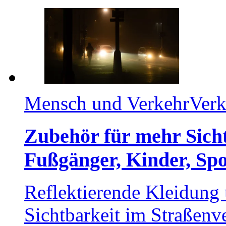
Mensch und Verkehr
Verk
Zubehör für mehr Sich
Fußgänger, Kinder, Sp
Reflektierende Kleidung
Sichtbarkeit im Straßenv