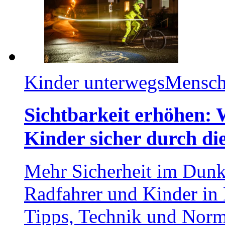
Kinder unterwegs
Mensch
Sichtbarkeit erhöhen:
Kinder sicher durch d
Mehr Sicherheit im Dunk
Radfahrer und Kinder in 
Tipps, Technik und Norme