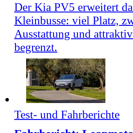
Der Kia PV5 erweitert da
Kleinbusse: viel Platz, z
Ausstattung und attraktiv
begrenzt.
Test- und Fahrberichte