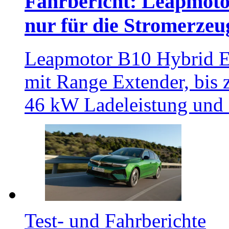
Fahrbericht: Leapmoto
nur für die Stromerze
Leapmotor B10 Hybrid E
mit Range Extender, bis 
46 kW Ladeleistung und 
Test- und Fahrberichte