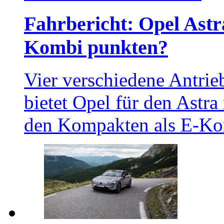
Fahrbericht: Opel Astra
Kombi punkten?
Vier verschiedene Antrie
bietet Opel für den Astra
den Kompakten als E-Kom