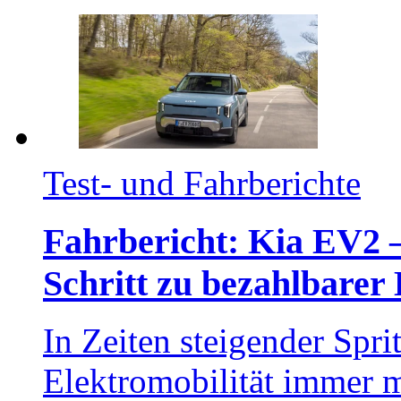
Test- und Fahrberichte
Fahrbericht: Kia EV2 
Schritt zu bezahlbarer 
In Zeiten steigender Spri
Elektromobilität immer 